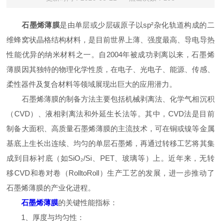
石墨烯薄膜
是由单层或少层碳原子以sp²杂化轨道构成的二
维蜂窝状晶格结构材料，是目前世界上薄、强度最高、导电导热
性能优异的纳米材料之一。自2004年被成功剥离以来，石墨烯
薄膜因其独特的物理化学性质，在电子、光电子、能源、传感、
柔性器件及复合材料等领域展现出巨大的应用潜力。
石墨烯薄膜的制备方法主要包括机械剥离法、化学气相沉积
（CVD）、液相剥离法和外延生长法等。其中，CVD法是目前
制备大面积、高质量石墨烯薄膜的主流技术，可在铜或镍等金属
基底上生长出连续、均匀的单层石墨烯，再通过转移工艺将其集
成到目标衬底（如SiO₂/Si、PET、玻璃等）上。近年来，无转
移CVD和卷对卷（RolltoRoll）生产工艺的发展，进一步推动了
石墨烯薄膜的产业化进程。
石墨烯薄膜
的关键性能指标：
1、厚度与均匀性：