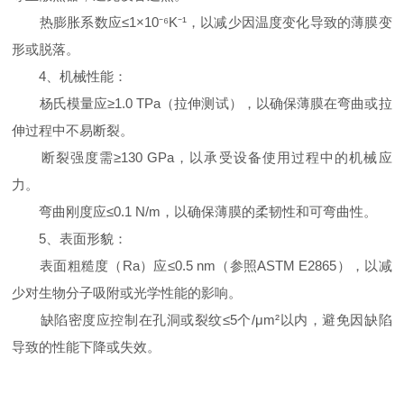
热膨胀系数应≤1×10⁻⁶K⁻¹，以减少因温度变化导致的薄膜变
形或脱落。
4、机械性能：
杨氏模量应≥1.0 TPa（拉伸测试），以确保薄膜在弯曲或拉
伸过程中不易断裂。
断裂强度需≥130 GPa，以承受设备使用过程中的机械应
力。
弯曲刚度应≤0.1 N/m，以确保薄膜的柔韧性和可弯曲性。
5、表面形貌：
表面粗糙度（Ra）应≤0.5 nm（参照ASTM E2865），以减
少对生物分子吸附或光学性能的影响。
缺陷密度应控制在孔洞或裂纹≤5个/μm²以内，避免因缺陷
导致的性能下降或失效。