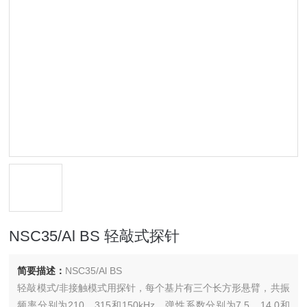
NSC35/Al BS 轻敲式探针
简要描述：
NSC35/Al BS
轻敲模式/非接触模式用探针，每个基片有三个长方形悬臂，共振
频率分别为210、315和150kHz，弹性系数分别为7.5、14.0和