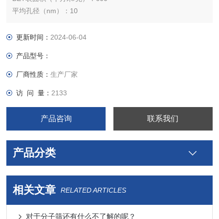
平均孔径（nm）：10
入口尺寸（nm）：3.8
孔隙体积（立方厘米/克）：0.66
更新时间：
2024-06-04
空间群：面心立方晶格
产品型号：
颗粒尺寸（um）：2~3
厂商性质：
生产厂家
访 问 量：
2133
产品咨询
联系我们
产品分类
相关文章
RELATED ARTICLES
对于分子筛还有什么不了解的呢？