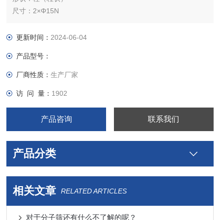
尺寸：2×Φ15N
孔隙体积：≥0.25ml/g
体积密度：0.72公斤/升
更新时间：
2024-06-04
比表面积：≥250平方米/克
产品型号：
抗压强度：≥98 N/cm2
磨损：< 1wt%
厂商性质：
生产厂家
孔径：~ 5A
访 问 量：
1902
如果你的订货量大于5kg请联系我们
产品咨询
联系我们
产品分类
相关文章
RELATED ARTICLES
对于分子筛还有什么不了解的呢？