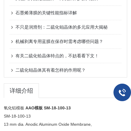
石墨烯薄膜的关键性能指标详解
不只是润滑剂：二硫化钼晶体的多元应用大揭秘
机械剥离专用蓝膜在保存时需考虑哪些问题？
有关二硫化铪晶体特点的，不妨看看下文！
二硫化钼晶体其有着怎样的作用呢？
详细介绍
氧化铝模板
AAO模板 SM-18-100-13
SM-18-100-13
13 mm dia. Anodic Aluminum Oxide Membrane,