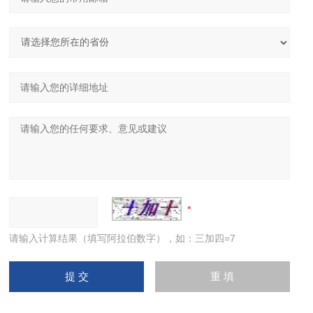
请输入计算结果（填写阿拉伯数字），如：三加四=7