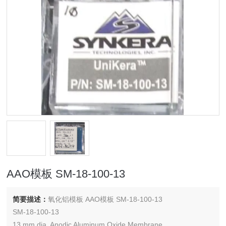
AAO模板 SM-18-100-13
简要描述：
氧化铝模板 AAO模板 SM-18-100-13
SM-18-100-13
13 mm dia. Anodic Aluminum Oxide Membrane,