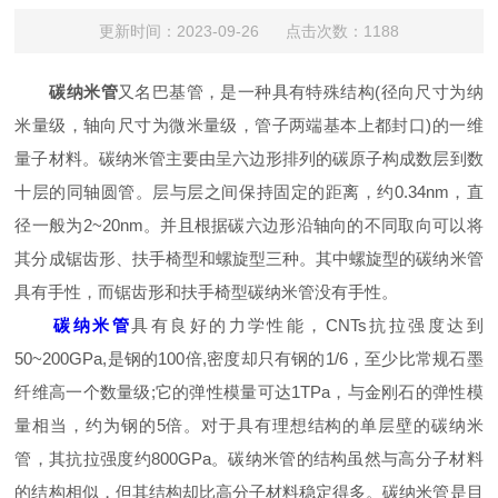
更新时间：2023-09-26 点击次数：1188
碳纳米管
又名巴基管，是一种具有特殊结构(径向尺寸为纳
米量级，轴向尺寸为微米量级，管子两端基本上都封口)的一维
量子材料。碳纳米管主要由呈六边形排列的碳原子构成数层到数
十层的同轴圆管。层与层之间保持固定的距离，约0.34nm，直
径一般为2~20nm。并且根据碳六边形沿轴向的不同取向可以将
其分成锯齿形、扶手椅型和螺旋型三种。其中螺旋型的碳纳米管
具有手性，而锯齿形和扶手椅型碳纳米管没有手性。
碳纳米管
具有良好的力学性能，CNTs抗拉强度达到
50~200GPa,是钢的100倍,密度却只有钢的1/6，至少比常规石墨
纤维高一个数量级;它的弹性模量可达1TPa，与金刚石的弹性模
量相当，约为钢的5倍。对于具有理想结构的单层壁的碳纳米
管，其抗拉强度约800GPa。碳纳米管的结构虽然与高分子材料
的结构相似，但其结构却比高分子材料稳定得多。碳纳米管是目