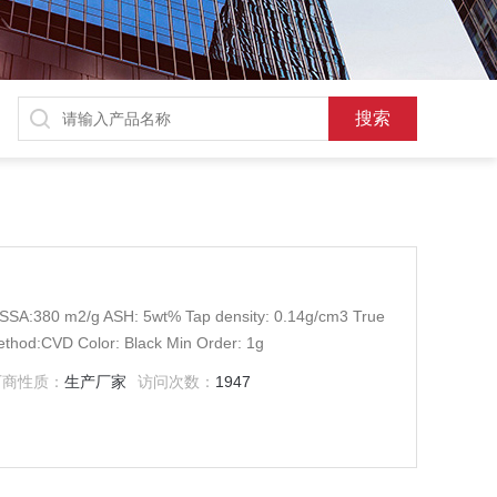
 SSA:380 m2/g ASH: 5wt% Tap density: 0.14g/cm3 True
thod:CVD Color: Black Min Order: 1g
厂商性质：
生产厂家
访问次数：
1947