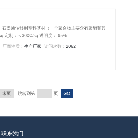
tic 说明：石墨烯转移到塑料基材（一个聚合物主要含有聚酯和其
 定制：＜300Ω/sq 透明度： 95%
厂商性质：
生产厂家
访问次数：
2062
末页
跳转到第
页
联系我们