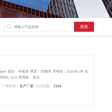
 Paper 直径：40毫米 厚度：20微米 导电性：2x103s /米 拉
000W／m.K 易弯曲，灵活
厂商性质：
生产厂家
访问次数：
2184