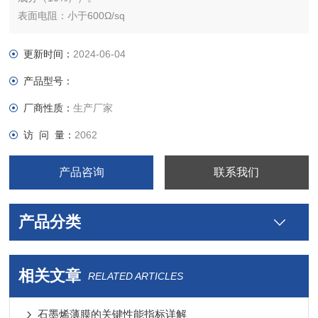
表面电阻：小于600Ω/sq
定制：＜300Ω/sq
透明度：> 95%
更新时间：
2024-06-04
产品型号：
厂商性质：
生产厂家
访 问 量：
2062
产品咨询
联系我们
产品分类
相关文章
RELATED ARTICLES
石墨烯薄膜的关键性能指标详解