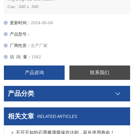
Cav: .340 x .340
D/A Plating: AU
（10片起售）
更新时间：
2024-06-04
产品型号：
厂商性质：
生产厂家
访 问 量：
1562
产品咨询
联系我们
产品分类
相关文章
RELATED ARTICLES
不可不知的石墨烯薄膜保存法则，延长使用寿命！