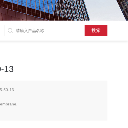
-13
-50-13
Membrane,