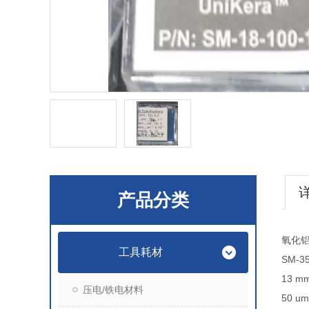
产品分类
氧化
工具耗材
SM-35
13 mm
压电/铁电材料
50 um 