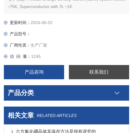
~75K, Superconductor with Tc ~1K
金属、电荷密度波(CDW)
晶体结构：六边形
更新时间：
2024-06-02
晶胞参数：a = b = 0.331 nm, c =
产品型号：
厂商性质：
生产厂家
访 问 量：
1245
产品咨询
联系我们
产品分类
相关文章
RELATED ARTICLES
六方氮化硼晶体其保存方法是很有讲究的