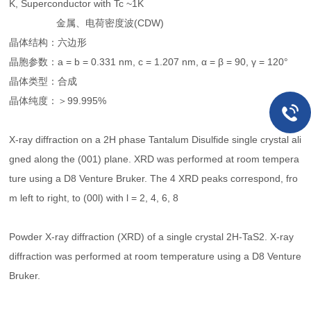
K, Superconductor with Tc ~1K
金属、电荷密度波(CDW)
晶体结构：六边形
晶胞参数：a = b = 0.331 nm, c = 1.207 nm, α = β = 90, γ = 120°
晶体类型：合成
晶体纯度：＞99.995%
X-ray diffraction on a 2H phase Tantalum Disulfide single crystal ali
gned along the (001) plane. XRD was performed at room tempera
ture using a D8 Venture Bruker. The 4 XRD peaks correspond, fro
m left to right, to (00l) with l = 2, 4, 6, 8
Powder X-ray diffraction (XRD) of a single crystal 2H-TaS2. X-ray
diffraction was performed at room temperature using a D8 Venture
Bruker.