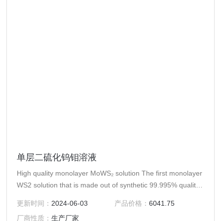
单层二硫化钨钼溶液
High quality monolayer MoWS₂ solution The first monolayer
WS2 solution that is made out of synthetic 99.995% quality
MoWS₂ crystals for superior quality and reliability. Result of
更新时间：
2024-06-03
产品价格：
6041.75
a month long proces
厂商性质：
生产厂家