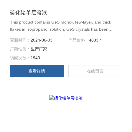
硫化锗单层溶液
This product contains GeS mono-, few-layer, and thick
flakes in isopropanol solution. GeS crystals has been
synthesized synthetically at 99.9995% purity and they have
更新时间：
2024-06-03
产品价格：
4833.4
been dispersed into isopropanol
厂商性质：
生产厂家
访问次数：
1940
查看详情
在线留言