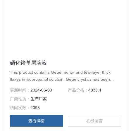
硒化锗单层溶液
This product contains GeSe mono- and few-layer thick
flakes in isopropanol solution. GeSe crystals has been
synthesized synthetically at 99.9995% purity and they have
更新时间：
2024-06-03
产品价格：
4833.4
been dispersed into isopropanol
厂商性质：
生产厂家
访问次数：
2095
查看详情
在线留言