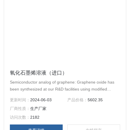
氧化石墨烯溶液（进口）
Semiconductor analog of graphene: Graphene oxide has
been synthesized at our R&D facilities using modified
reaction Hummer technique. Growth technique emphasizes
更新时间：
2024-06-03
产品价格：
5602.35
on minimizing the defect density
厂商性质：
生产厂家
访问次数：
2182