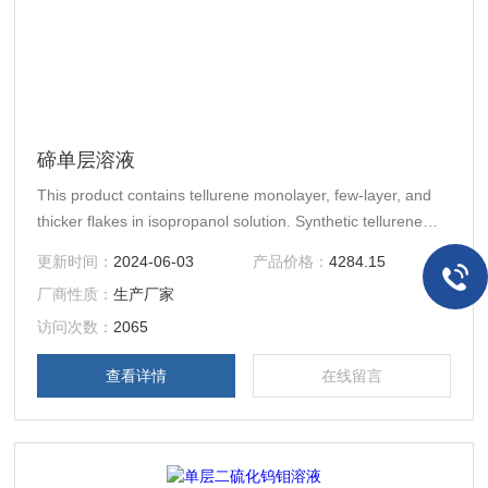
碲单层溶液
This product contains tellurene monolayer, few-layer, and
thicker flakes in isopropanol solution. Synthetic tellurene
crystals has been first grown at 99.9995% purity, followed
更新时间：
2024-06-03
产品价格：
4284.15
by dispersion into
厂商性质：
生产厂家
访问次数：
2065
查看详情
在线留言