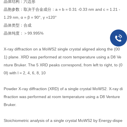
晶体结构：六边形
晶胞参数：取决于合金成分：a = b = 0.31 -0.33 nm and c = 1.21 -
1.29 nm, α = β = 90°, γ =120°
晶体类型：合成
晶体纯度：＞99.995%
X-ray diffraction on a MoWS2 single crystal aligned along the (00
1) plane. XRD was performed at room temperature using a D8 Ve
nture Bruker. The 5 XRD peaks correspond, from left to right, to (0
0l) with l = 2, 4, 6, 8, 10
Powder X-ray diffraction (XRD) of a single crystal MoWS2. X-ray di
ffraction was performed at room temperature using a D8 Venture
Bruker.
Stoichiometric analysis of a single crystal MoWS2 by Energy-dispe