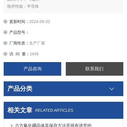
电学性能：半导体
晶体结构：六边形
晶胞参数：取决于合金成分：a = b = 0.31 -0.33 nm and c =
更新时间：
2024-06-02
1.21 -1.29 nm, α = β = 90°, γ =120°
产品型号：
晶体类型：合成
晶体纯度：＞99.995%
厂商性质：
生产厂家
访 问 量：
1645
产品咨询
联系我们
产品分类
相关文章
RELATED ARTICLES
六方氮化硼晶体其保存方法是很有讲究的