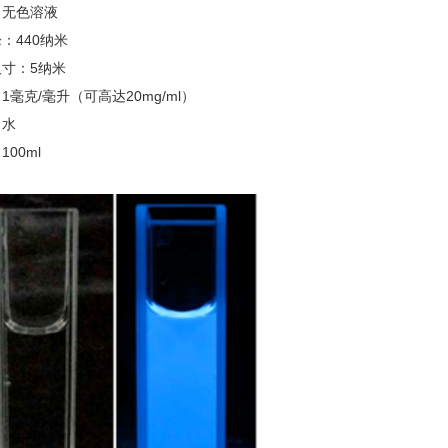
：无色溶液
：440纳米
寸：5纳米
1毫克/毫升（可高达20mg/ml）
：水
100ml