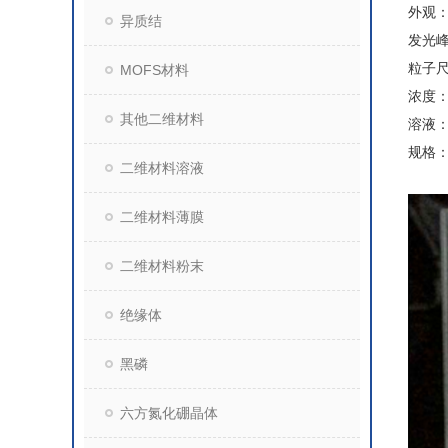
外观
异质结
发光峰
粒子尺
MOFS材料
浓度：
其他二维材料
溶液
规格：
二维材料溶液
二维材料薄膜
二维材料粉末
绝缘体
黑磷
六方氮化硼晶体