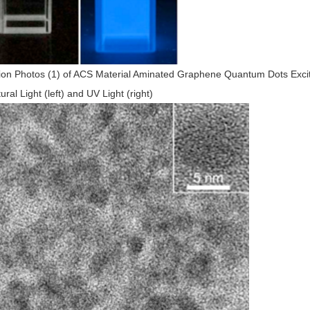
ion Photos (1) of ACS Material Aminated Graphene Quantum Dots Exci
ural Light (left) and UV Light (right)