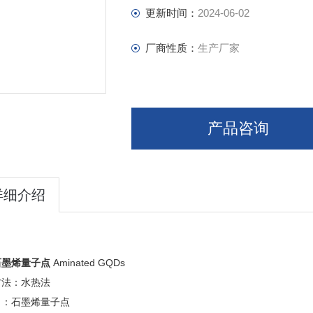
浓度：1毫克/毫升（可高达20mg/ml）
更新时间：
2024-06-02
溶液：水
规格：100ml
厂商性质：
生产厂家
产品咨询
Emission Photos (1) of ACS Material
by Natural Ligh
详细介绍
石墨烯量子点
Aminated GQDs
方法：水热法
：：石墨烯量子点