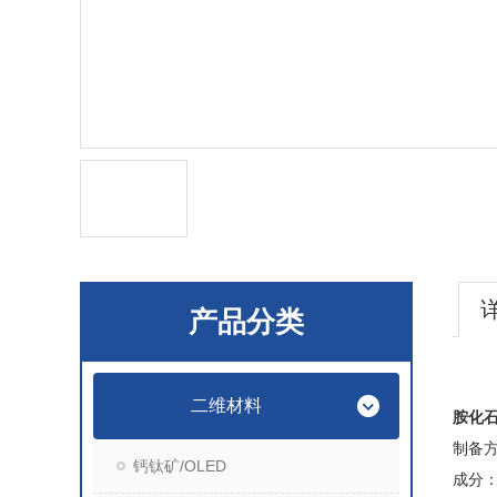
产品分类
二维材料
胺化
制备
钙钛矿/OLED
成分