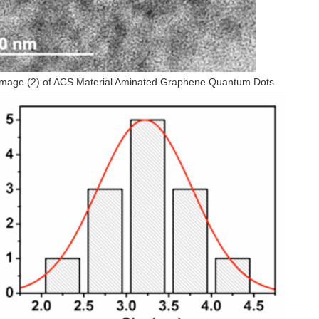
mage (2) of ACS Material Aminated Graphene Quantum Dots