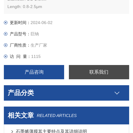
Length: 0.8-2.5μm
Solvent: water
Dispersant: surfactant
更新时间：
2024-06-02
Initial concentration:>0.1 mg/ml
产品型号：
巨纳
厂商性质：
生产厂家
访 问 量：
1115
产品咨询
联系我们
产品分类
相关文章
RELATED ARTICLES
石墨烯薄膜其主要特点及其详细说明