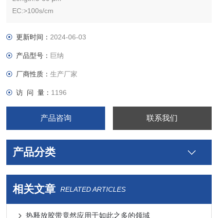
EC:>100s/cm
Appearance: Black powder
发表评论
更新时间：
2024-06-03
产品型号：
巨纳
厂商性质：
生产厂家
访 问 量：
1196
产品咨询
联系我们
产品分类
相关文章
RELATED ARTICLES
热释放胶带竟然应用于如此之多的领域