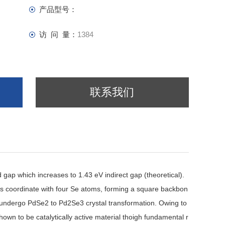
产品型号：
访 问 量：
1384
联系我们
gap which increases to 1.43 eV indirect gap (theoretical).
 coordinate with four Se atoms, forming a square backbon
y undergo PdSe2 to Pd2Se3 crystal transformation. Owing to
wn to be catalytically active material thoigh fundamental r