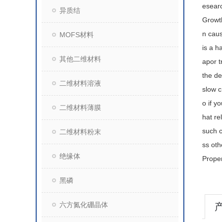
esearc
异质结
Growth
n caus
MOFS材料
is a h
其他二维材料
apor t
the de
二维材料溶液
slow c
o if y
二维材料薄膜
hat re
such c
二维材料粉末
ss oth
绝缘体
Prope
黑磷
六方氮化硼晶体