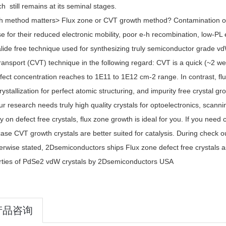
h still remains at its seminal stages.
 method matters> Flux zone or CVT growth method? Contamination of ha
e for their reduced electronic mobility, poor e-h recombination, low-PL
alide free technique used for synthesizing truly semiconductor grade vd
ransport (CVT) technique in the following regard: CVT is a quick (~2 we
fect concentration reaches to 1E11 to 1E12 cm-2 range. In contrast, f
rystallization for perfect atomic structuring, and impurity free crystal 
our research needs truly high quality crystals for optoelectronics, scann
ly on defect free crystals, flux zone growth is ideal for you. If you need 
ase CVT growth crystals are better suited for catalysis. During check ou
erwise stated, 2Dsemiconductors ships Flux zone defect free crystals as
rties of PdSe2 vdW crystals by 2Dsemiconductors USA
产品咨询