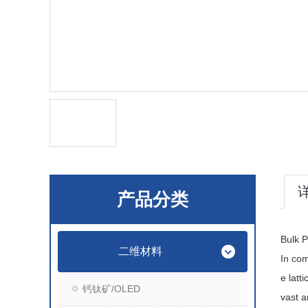
产品分类
Bulk P
二维材料
In co
e latt
钙钛矿/OLED
vast a