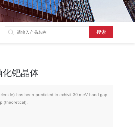
 二硒化钯晶体
elenide) has been predicted to exhivit 30 meV band gap
 (theoretical).