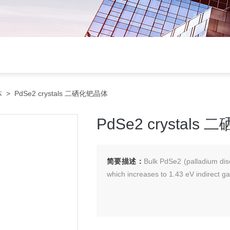
体
> PdSe2 crystals 二硒化钯晶体
PdSe2 crystals
简要描述：
Bulk PdSe2 (palladium dis
which increases to 1.43 eV indirect gap