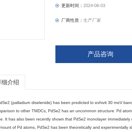
更新时间：
2024-06-03
厂商性质：
生产厂家
产品咨询
详细介绍
dSe2 (palladium diselenide) has been predicted to exhivit 30 meV band 
mparison to other TMDCs, PdSe2 has an uncommon structure: Pd atoms
ice. It has also been recently shown that PdSe2 monolayer immediatel
mount of Pd atoms, PdSe2 has been theoretically and experimentally sho