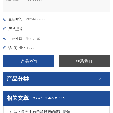
低维材料最新层状过渡金属化合物材料，新增材料：
FeCl2,NbS3,GaTeI,InSe,CuInP2S6,WSSe,Fe3GeTe2,NiI2,FePS3
更新时间：
2024-06-03
具体请咨询在线客服
产品型号：
厂商性质：
生产厂家
访 问 量：
1272
产品咨询
联系我们
产品分类
相关文章
RELATED ARTICLES
以下是关于石墨烯粉末的使用要领