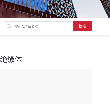
拓扑绝缘体