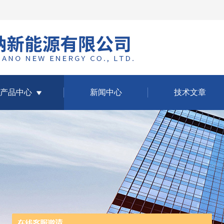
产品中心
新闻中心
技术文章