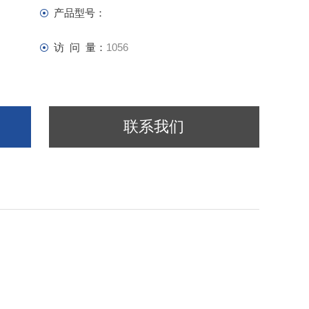
产品型号：
访 问 量：
1056
联系我们