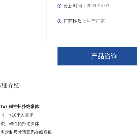
更新时间：
2024-06-03
厂商性质：
生产厂家
产品咨询
详细介绍
i4Te7 磁性拓扑绝缘体
寸：>10平方毫米
种类：磁性拓扑绝缘体
更多定制尺寸请联系在线客服