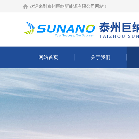
欢迎来到
泰州巨纳新能源有限公司网站
！
网站首页
关于我们