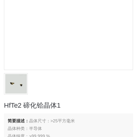
HfTe2 碲化铪晶体1
简要描述：
晶体尺寸：>25平方毫米
晶体种类：半导体
晶体纯度：>99.999 %