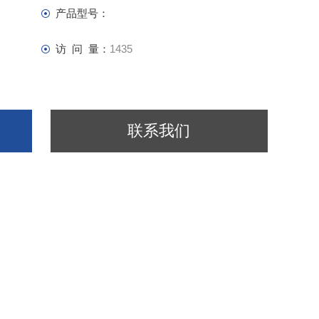
产品型号：
访 问 量：
1435
联系我们
entific grade black phosphorus (BPs) crystals. Black phosph
hich becomes ~1 eV when isolated down to monolayer (phosp
to attain high crystalline anisotropy, minimal crystal defect
 optical anisotropy. Thus, our crystals come ready for exfoli