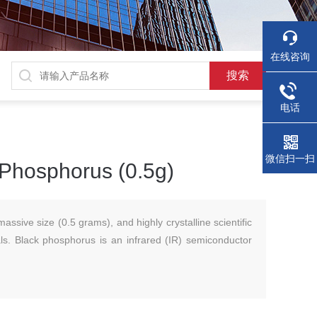
在线咨询
电话
微信扫一扫
hosphorus (0.5g)
ssive size (0.5 grams), and highly crystalline scientific
ls. Black phosphorus is an infrared (IR) semiconductor