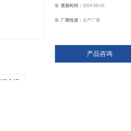
更新时间：
2024-06-03
厂商性质：
生产厂家
产品咨询
详细介绍
er most economic, massive size (0.5 grams), and highly crystalline sci
s an infrared (IR) semiconductor with a band gap of 0.3 eV in bulk w
). Our crystals are grown using special techniques (see below) in order 
y in the range of a record 3E9 - 1E10 cm-2 values, and high electronic /