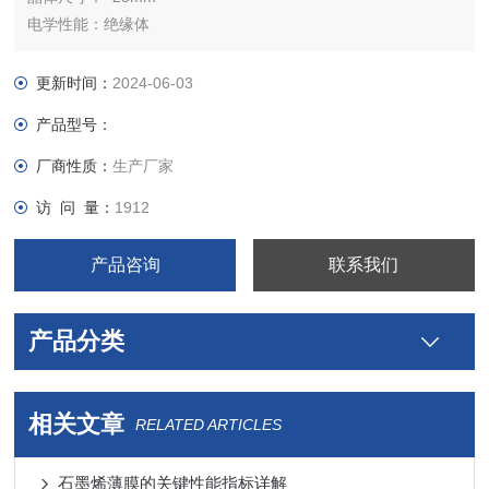
电学性能：绝缘体
晶体结构：单斜晶结构
晶胞参数：a = 0.519, a = 0.901, c = 1.996 nm, α = γ = 90°, β
更新时间：
2024-06-03
=95.89°
产品型号：
晶体类型：天然
晶体纯度：最高纯度的天然晶体，V1级
厂商性质：
生产厂家
晶体包装：5片装
访 问 量：
1912
产品咨询
联系我们
产品分类
相关文章
RELATED ARTICLES
石墨烯薄膜的关键性能指标详解