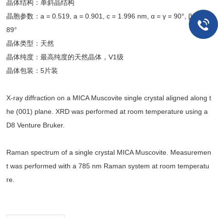
晶体结构：单斜晶结构
晶胞参数：a = 0.519, a = 0.901, c = 1.996 nm, α = γ = 90°, β =95.
89°
晶体类型：天然
晶体纯度：最高纯度的天然晶体，V1级
晶体包装：5片装
X-ray diffraction on a MICA Muscovite single crystal aligned along t
he (001) plane. XRD was performed at room temperature using a
D8 Venture Bruker.
Raman spectrum of a single crystal MICA Muscovite. Measuremen
t was performed with a 785 nm Raman system at room temperatu
re.