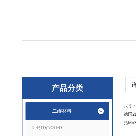
产品分类
尺寸：>
二维材料
德国2
括Mo
钙钛矿/OLED