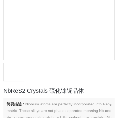
NbReS2 Crystals 硫化铼铌晶体
简要描述：
Niobium atoms are perfectly incorporated into ReS₂
matrix. These alloys are not phase separated meaning Nb and
Re atoms randomly distributed throughout the crystals. Nb