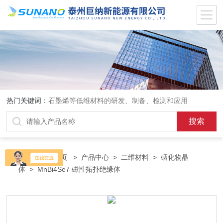
热门关键词：
石墨烯等低维材料的研发、制备、检测和应用
当前位置：
首页
>
产品中心
>
二维材料
>
硒化物晶
体
> MnBi4Se7 磁性拓扑绝缘体