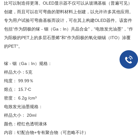
比可以制造得更薄。OLED显示器不仅可以从玻璃基板（普遍可见）
创建，而且可以在可弯曲的塑料材料上创建，以允许许多其他应用。
专为用户试验可弯曲基板而设计，可在其上构建OLED器件。该套件
包括“作为阴极的镓 - 铟（Ga：In）共晶合金"，“电致发光油墨"，“作
为阳极的PET上的多层石墨烯"和“作为阳极的氧化铟锡（ITO）涂覆
的PET"。
镓 - 铟（Ga：In）规格：
样品大小：5克
纯度： 99.99％
熔点： 15.7⋅C
密度： 6.2g /cm³
电致发光油墨规格：
样品大小： 20ml
颜色：橙红色透明液体
内容：钌配合物+专有聚合物（可忽略不计）