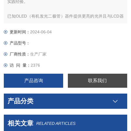
实践经验。
已知OLED（有机发光二极管）器件提供更亮的光并且与LCD器
件相比可以制造得更薄。OLED显示器不仅可以从玻璃基板（普
遍可见）创建，而且可以在可弯曲的塑料材料上创建，以允许许
更新时间：
2024-06-04
多其他应用。套件专为用户试验可弯曲基板而设计，可在其上构
产品型号：
建OLED器件。该套件包括“作为阴极的镓 - 铟（Ga：In）共晶合
金"，“电致发光油墨"，“
厂商性质：
生产厂家
访 问 量：
2376
产品咨询
联系我们
产品分类
相关文章
RELATED ARTICLES