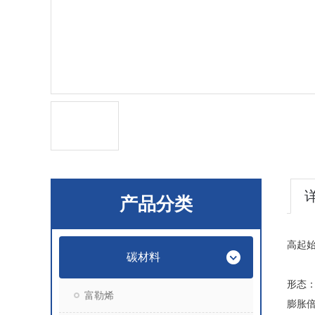
产品分类
高起始
碳材料
形态
富勒烯
膨胀倍