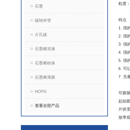
粒度：
石墨
特点
碳纳米管
1. 
介孔碳
2. 
3. 
石墨烯溶液
4. 强
5. 
石墨烯粉体
6. 
7. 
石墨烯薄膜
HOPG
可膨
起始膨
查看全部产品
片状
放率