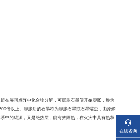
吸留在层间点阵中化合物分解，可膨胀石墨便开始膨胀，称为
的200倍以上。膨胀后的石墨称为膨胀石墨或石墨蠕虫，由原鳞
体系中的碳源，又是绝热层，能有效隔热，在火灾中具有热释
在线咨询