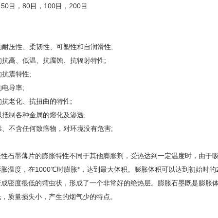
50目，80目，100目，200目
强的耐压性、柔韧性、可塑性和自润滑性;
强的抗高、低温、抗腐蚀、抗辐射特性;
强的抗震特性;
的电导率;
强的抗老化、抗扭曲的特性;
可以抵制各种金属的熔化及渗透;
无毒、不含任何致癌物，对环境没有危害;
胀性石墨薄片的膨胀特性不同于其他膨胀剂，受热达到一定温度时，由于
胀温度，在1000℃时膨胀*，达到最大体积。膨胀体积可以达到初始时
变成密度很低的蠕虫状，形成了一个非常好的绝热层。膨胀石墨既是膨胀
低，质量损失小，产生的烟气少的特点。