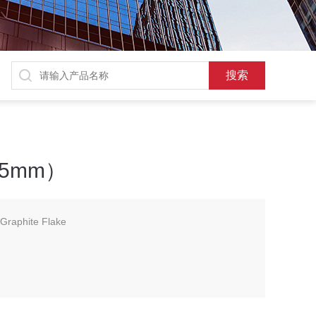
5mm）
phite Flake