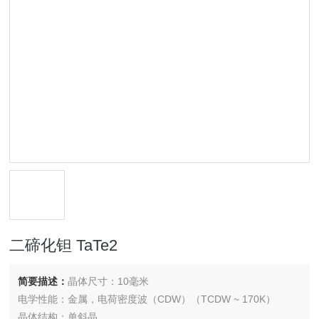
二碲化钽 TaTe2
简要描述：
晶体尺寸：10毫米
电学性能：金属，电荷密度波（CDW）（TCDW ~ 170K）
晶体结构：单斜晶