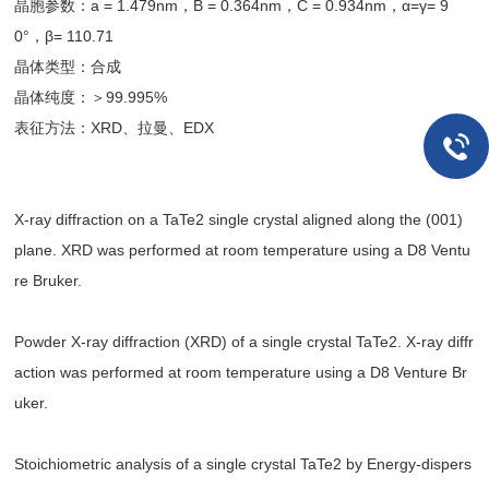
晶胞参数：a = 1.479nm，B = 0.364nm，C = 0.934nm，α=γ= 9
0°，β= 110.71
晶体类型：合成
晶体纯度：＞99.995%
表征方法：XRD、拉曼、EDX
X-ray diffraction on a TaTe2 single crystal aligned along the (001)
plane. XRD was performed at room temperature using a D8 Ventu
re Bruker.
Powder X-ray diffraction (XRD) of a single crystal TaTe2. X-ray diffr
action was performed at room temperature using a D8 Venture Br
uker.
Stoichiometric analysis of a single crystal TaTe2 by Energy-dispers