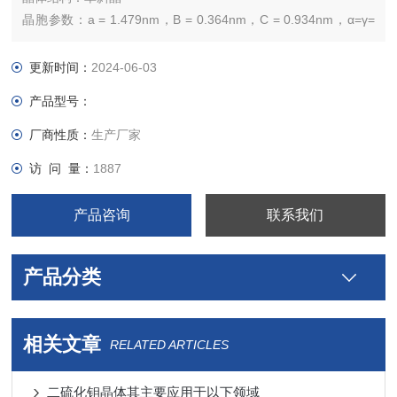
晶胞参数：a = 1.479nm，B = 0.364nm，C = 0.934nm，α=γ=
90°，β= 110.71
晶体类型：合成
更新时间：
2024-06-03
晶体纯度：＞99.995%
产品型号：
表征方法：XRD、拉曼、EDX
厂商性质：
生产厂家
访 问 量：
1887
产品咨询
联系我们
产品分类
相关文章
RELATED ARTICLES
二硫化钼晶体其主要应用于以下领域