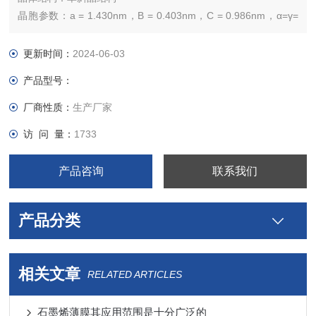
晶胞参数：a = 1.430nm，B = 0.403nm，C = 0.986nm，α=γ=
90°，β= 95.40
晶体类型：合成
更新时间：
2024-06-03
晶体纯度：＞99.995%
产品型号：
表征方法：XRD、拉曼、EDX
厂商性质：
生产厂家
访 问 量：
1733
产品咨询
联系我们
产品分类
相关文章
RELATED ARTICLES
石墨烯薄膜其应用范围是十分广泛的