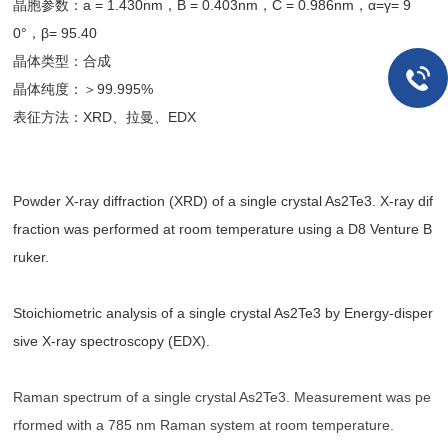
晶胞参数：a = 1.430nm，B = 0.403nm，C = 0.986nm，α=γ= 9
0°，β= 95.40
晶体类型：合成
晶体纯度：＞99.995%
表征方法：XRD、拉曼、EDX
Powder X-ray diffraction (XRD) of a single crystal As2Te3. X-ray dif
fraction was performed at room temperature using a D8 Venture B
ruker.
Stoichiometric analysis of a single crystal As2Te3 by Energy-disper
sive X-ray spectroscopy (EDX).
Raman spectrum of a single crystal As2Te3. Measurement was pe
rformed with a 785 nm Raman system at room temperature.