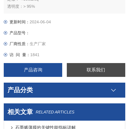
透明度：> 95%
制备方法：
1）采用化学气相沉积方法制备铜基石墨烯
更新时间：
2024-06-04
2）石墨烯从铜转移到硅衬底
产品型号：
厂商性质：
生产厂家
访 问 量：
1841
产品咨询
联系我们
产品分类
相关文章
RELATED ARTICLES
石墨烯薄膜的关键性能指标详解