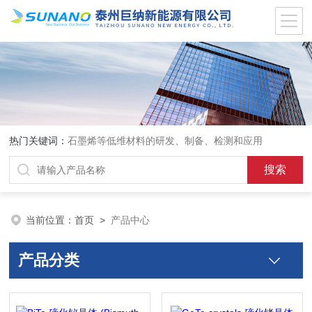
热门关键词：
石墨烯等低维材料的研发、制备、检测和应用
当前位置：
首页
>
产品中心
产品分类