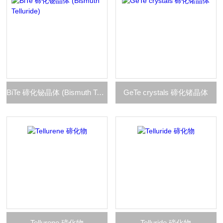
BiTe 碲化铋晶体 (Bismuth Telluride)
GeTe crystals 碲化锗晶体
Tellurene 碲化物
Telluride 碲化物