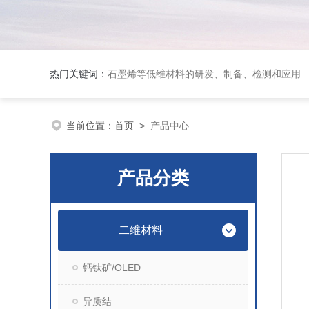
热门关键词：
石墨烯等低维材料的研发、制备、检测和应用
当前位置：
首页
>
产品中心
产品分类
二维材料
钙钛矿/OLED
异质结