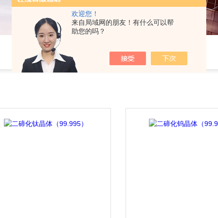
欢迎您！
来自局域网的朋友！有什么可以帮
助您的吗？