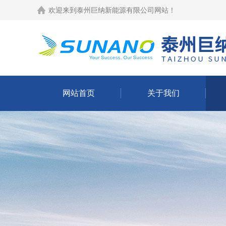
欢迎来到
泰州巨纳新能源有限公司网站
！
网站首页
关于我们