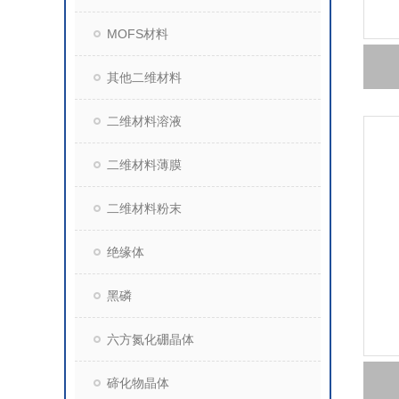
MOFS材料
其他二维材料
二维材料溶液
二维材料薄膜
二维材料粉末
绝缘体
黑磷
六方氮化硼晶体
碲化物晶体